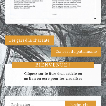
Navigation
Les gars d’la Charente
de
Concert du patrimoine
l’article
BIENVENUE !
Cliquez sur le titre d’un article ou
un lien en ocre pour les visualiser
Rechercher :