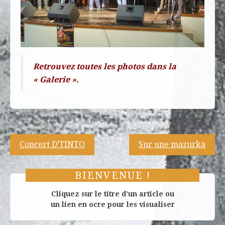
Retrouvez toutes les photos dans la
« Galerie ».
Navigation
Concert D’TINTO
Sur une mazurka
de
l’article
BIENVENUE !
Cliquez sur le titre d’un article ou
un lien en ocre pour les visualiser