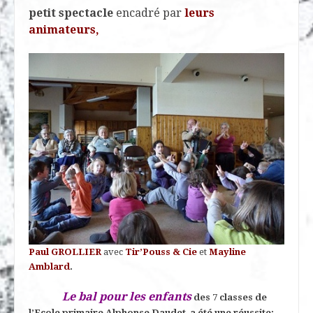
petit spectacle
encadré par
leurs
animateurs,
Paul GROLLIER
avec
Tir’Pouss & Cie
et
Mayline
Amblard
.
Le bal pour les enfants
des 7 classes de
l’Ecole primaire Alphonse Daudet a été une réussite: