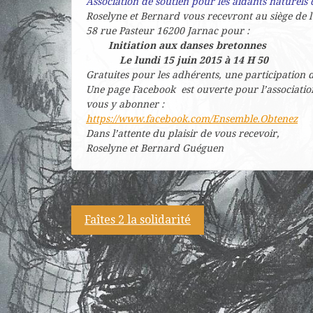
Association de soutien pour les aidants naturels
Roselyne et Bernard vous recevront au siège de l’
58 rue Pasteur 16200 Jarnac pour :
Initiation aux danses bretonnes
Le lundi 15 juin 2015 à 14 H 50
Gratuites pour les adhérents, une participation
Une page Facebook est ouverte pour l’association
vous y abonner :
https://www.facebook.com/Ensemble.Obtenez
Dans l’attente du plaisir de vous recevoir,
Roselyne et Bernard Guéguen
Navigation
Faîtes 2 la solidarité
de
l’article