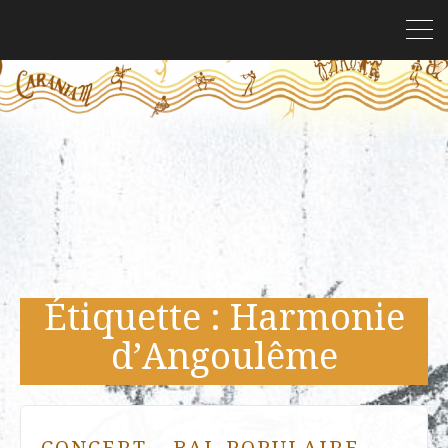
Étiquette :
Harmonie
d’Angoulême