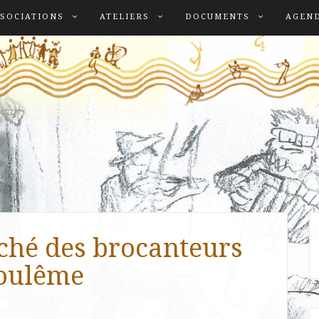
SOCIATIONS
ATELIERS
DOCUMENTS
AGEN
hé des brocanteurs
goulême