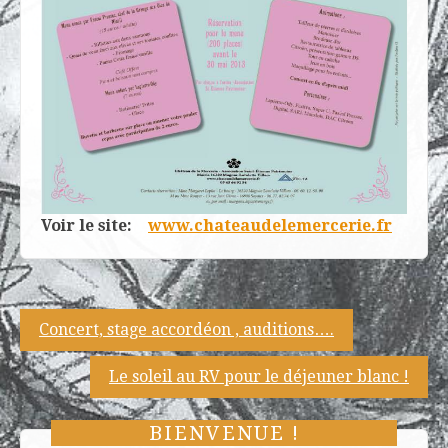
Voir le site:
www.chateaudelemercerie.fr
Navigation
Concert, stage accordéon , auditions….
de
Le soleil au RV pour le déjeuner blanc !
l’article
BIENVENUE !