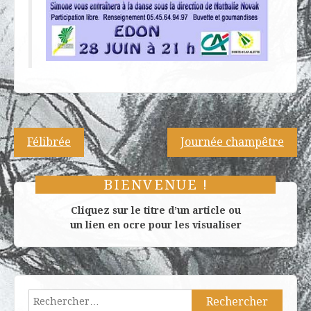
Navigation
Félibrée
Journée champêtre
de
l’article
BIENVENUE !
Cliquez sur le titre d’un article ou
un lien en ocre pour les visualiser
Rechercher :