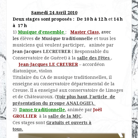
Samedi 24 Avril 2010
Deux stages sont proposés : De 10 h à 12 h
et
14 h
à 17 h
1)
Musique d’ensemble
:
Master Class,
avec
les
élèves
de Musique
traditionnelle
et tous les
musiciens qui veulent participer, animée par
Jean-Jacques LECREURER
( Responsable du
Conservatoire de Guéret) à la
salle des Fêtes
.
Jean-Jacques LE CREURER
– accordéon
diatonique, violon
Titulaire du CA de musique traditionnelles, il
enseigne au conservatoire départemental de la
Creuse. Il a enseigné aux conservatoire de Limoges
et de Châteauroux. (
Voir plus haut, l’article de
présentation du groupe ANALOGIE).
2)
Danse traditionnelle
,
animée par
Joël
GROLLIER
à la
salle de la MJC
.
Ces stages sont
Gratuits et ouverts à
tous.