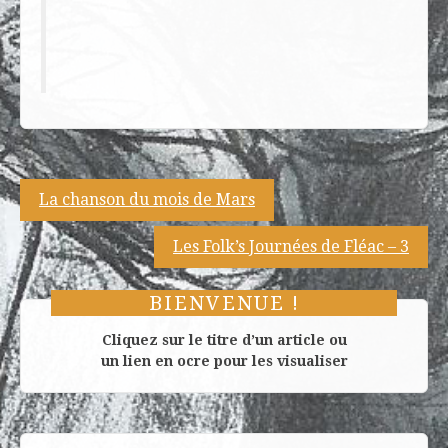
Navigation
La chanson du mois de Mars
de
Les Folk’s Journées de Fléac – 3
l’article
BIENVENUE !
Cliquez sur le titre d’un article ou
un lien en ocre pour les visualiser