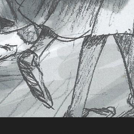
Blog Way by
ProDesigns