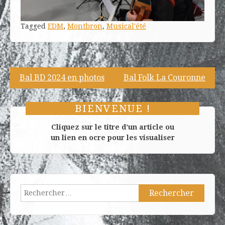
Tagged
EDM
,
Montbron
,
Musical'été
Navigation
Bal BD 2024 en photos
Bal Folk La Couronne
de
l’article
BIENVENUE !
Cliquez sur le titre d’un article ou
un lien en ocre pour les visualiser
Rechercher :