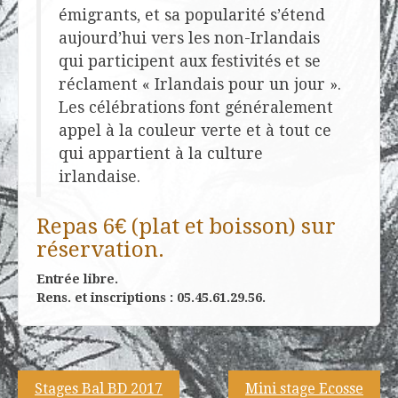
émigrants, et sa popularité s’étend
aujourd’hui vers les non-Irlandais
qui participent aux festivités et se
réclament « Irlandais pour un jour ».
Les célébrations font généralement
appel à la couleur verte et à tout ce
qui appartient à la culture
irlandaise.
Repas 6€ (plat et boisson) sur
réservation.
Entrée libre.
Rens. et inscriptions : 05.45.61.29.56.
Navigation
Stages Bal BD 2017
Mini stage Ecosse