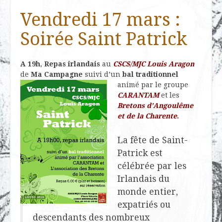
Vendredi 17 mars :
Soirée Saint Patrick
A 19h
,
Repas irlandais
au
CSCS/MJC Louis Aragon
de
Ma Campagne
suivi d’un
bal
traditionnel
animé par le groupe
CARANTAM
et les
Bretons d’Angoulême
et de la Charente
.
La fête de Saint-
Patrick est
célébrée par les
Irlandais du
monde entier,
expatriés ou
descendants des nombreux