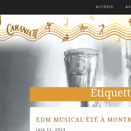
ACCUEIL
AS
Étiquett
EDM MUSICAL’ÉTÉ À MONT
juin 11, 2024