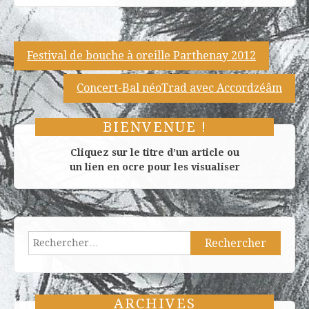
Navigation
Festival de bouche à oreille Parthenay 2012
de
Concert-Bal néoTrad avec Accordzéâm
l’article
BIENVENUE !
Cliquez sur le titre d’un article ou
un lien en ocre pour les visualiser
Rechercher :
ARCHIVES