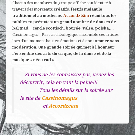
Chacun des membres du groupe affiche son identité à
travers des morceaux
créatifs
,
festifs melant le
traditionnel au moderne.
Accordzéâm
réuni tous les
publics
en présentant
un grand nombre de danses de
bal trad’
:
cercle scottisch, bourée, valse, polska,
…
Cassinomagus – Parc archéologique rassemble ces artistes
lors d‘un moment haut en émotions et à
consommer sans
modération. Une grande soirée qui met à l’honneur
l’ensemble des arts du cirque, de la danse et de la
musique « néo-trad »
Si vous ne les connaissez pas, venez les
découvrir, cela en vaut la peine!!!
Tous les détails sur la soirée sur
le site de
Cassinomagus
et
Accordzeam