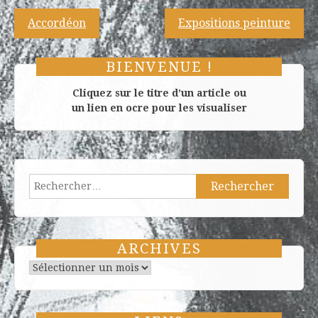
Navigation
Accordéon
Expositions peinture
de
l’article
BIENVENUE !
Cliquez sur le titre d’un article ou
un lien en ocre pour les visualiser
Rechercher :
ARCHIVES
Archives